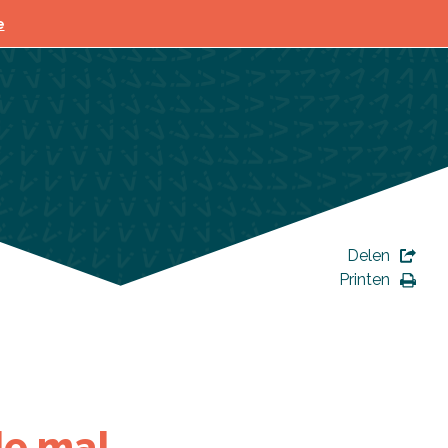
agen
e
Delen
Printen
de mal