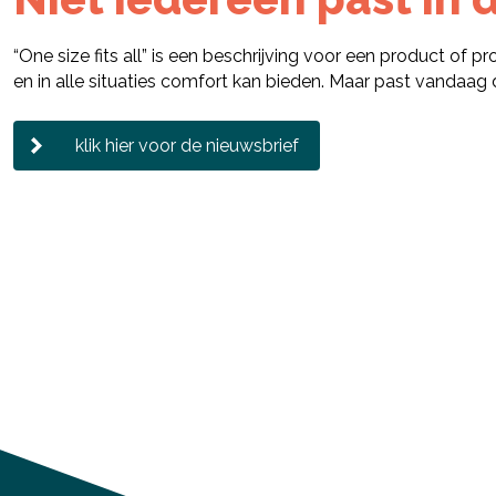
“One size fits all” is een beschrijving voor een product of 
en in alle situaties comfort kan bieden. Maar past vandaag
klik hier voor de nieuwsbrief
Deel via Facebook
Deel via Twitter
Deel via LinkedIn