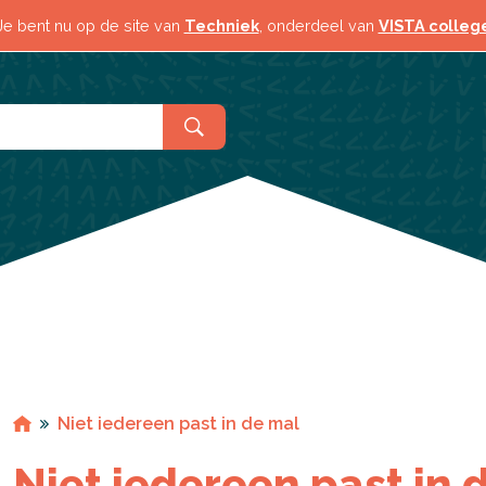
Contact & locaties
Meeloopd
Je bent nu op de site van
Techniek
, onderdeel van
VISTA colleg
Niet iedereen past in de mal
Niet iedereen past in 