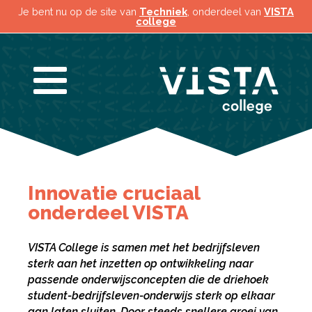
Je bent nu op de site van
Techniek
, onderdeel van
VISTA
college
Innovatie cruciaal
onderdeel VISTA
VISTA College is samen met het bedrijfsleven
sterk aan het inzetten op ontwikkeling naar
passende onderwijsconcepten die de driehoek
student-bedrijfsleven-onderwijs sterk op elkaar
aan laten sluiten. Door steeds snellere groei van