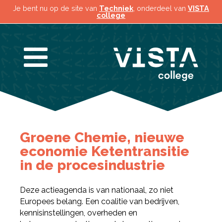
Je bent nu op de site van
Techniek
, onderdeel van
VISTA
college
Groene Chemie, nieuwe
economie Ketentransitie
in de procesindustrie
Deze actieagenda is van nationaal, zo niet
Europees belang. Een coalitie van bedrijven,
kennisinstellingen, overheden en