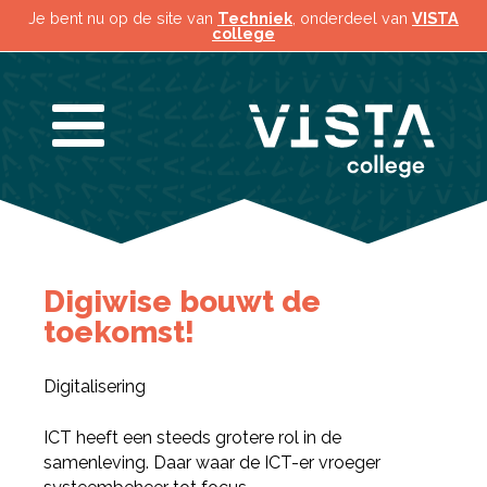
Je bent nu op de site van
Techniek
, onderdeel van
VISTA
college
Digiwise bouwt de
toekomst!
Digitalisering
ICT heeft een steeds grotere rol in de
samenleving. Daar waar de ICT-er vroeger