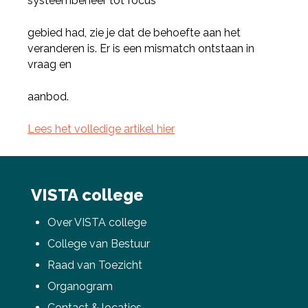
systeembeheer tot focus
gebied had, zie je dat de behoefte aan het
veranderen is. Er is een mismatch ontstaan in
vraag en
aanbod.
Lees het volledige artikel hier
Deel via Facebook
VISTA college
Deel via Twitter
Over VISTA college
College van Bestuur
Deel via LinkedIn
Raad van Toezicht
Organogram
Contact & locaties