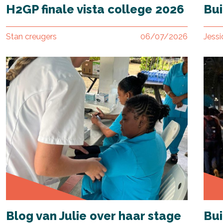
H2GP finale vista college 2026
Bu
Stan creugers
06/07/2026
Jess
Blog van Julie over haar stage
Bui