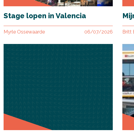
Stage lopen in Valencia
Mij
Myrle Ossewaarde
06/07/2026
Britt