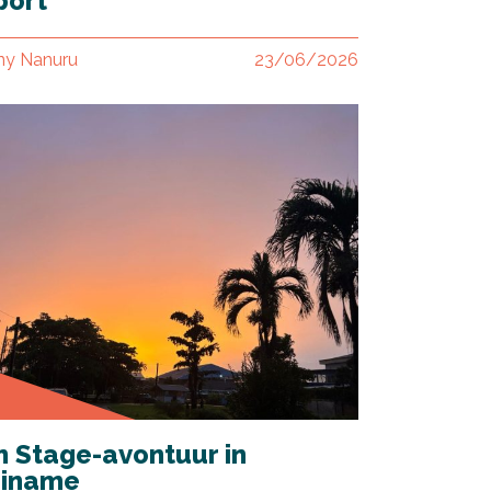
port
ny Nanuru
23/06/2026
n Stage-avontuur in
riname