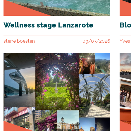
Wellness stage Lanzarote
Blo
sterre boesten
09/07/2026
Yves