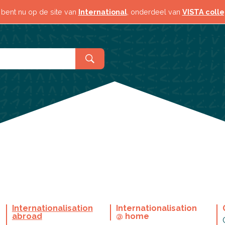
Contact & locaties
 bent nu op de site van
International
, onderdeel van
VISTA coll
Internationalisation
Internationalisation
abroad
@ home