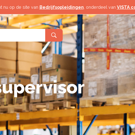
 Toerisme
Horeca & Toerisme
t nu op de site van
Bedrijfsopleidingen
, onderdeel van
VISTA c
Logistiek
& Industrie
Techniek & Industrie
d
Veiligheid
elzijn
Zorg & Welzijn
supervisor