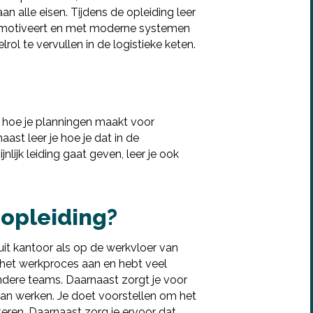
an alle eisen. Tijdens de opleiding leer
s motiveert en met moderne systemen
lrol te vervullen in de logistieke keten.
n hoe je planningen maakt voor
st leer je hoe je dat in de
nlijk leiding gaat geven, leer je ook
 opleiding?
Deel via Facebook
uit kantoor als op de werkvloer van
t het werkproces aan en hebt veel
ndere teams. Daarnaast zorgt je voor
Deel via Twitter
an werken. Je doet voorstellen om het
eteren. Daarnaast zorg je ervoor dat