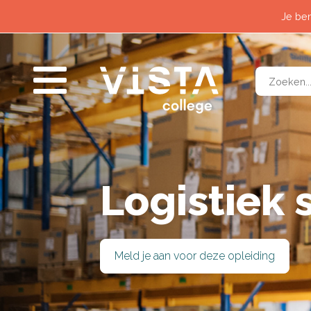
Contact
Horeca &
Je ben
Wat past bij mij?
Logistiek
Nieuws
Techniek 
Voor alumni
Veilighei
Zorg & W
Logistiek 
SLUITEN
Meld je aan voor deze opleiding