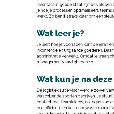
inventaris in goede staat zijn en voldoen a
je hoe je processen optimaliseert, team
werkt. Zo ben jij straks klaar om een sleute
Wat leer je?
Je leert hoe je voorraden kunt beheren e
inkomende en uitgaande goederen. Daarnaa
administratie verwerkt. Omdat je waarschij
managementvaardigheden.\n
Wat kun je na deze
De logistiek supervisor werk je zowel van
verschillende soorten bedrijven. Je stuur
contact met teamleiders, collega’s van a
een efficiënte en kostenbewuste manier v
logistieke beleid naar zijn inzicht te verb