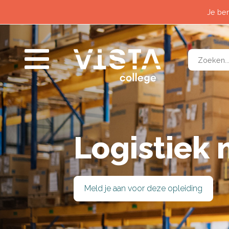
Contact
Horeca &
Je ben
Wat past bij mij?
Logistiek
Nieuws
Techniek 
Voor alumni
Veilighei
Zorg & W
Logistiek
SLUITEN
Meld je aan voor deze opleiding