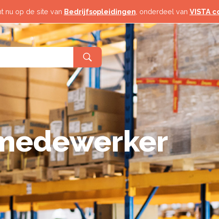
 Toerisme
Horeca & Toerisme
t nu op de site van
Bedrijfsopleidingen
, onderdeel van
VISTA c
Logistiek
& Industrie
Techniek & Industrie
d
Veiligheid
elzijn
Zorg & Welzijn
 medewerker