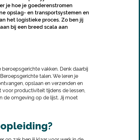
leer je hoe je goederenstromen
rne opslag- en transportsystemen en
n het logistieke proces. Zo ben jij
gaan bij een breed scala aan
e beroepsgerichte vakken. Denk daarbij
 Beroepsgerichte talen. We leren je
ontvangen, opslaan en verzenden en
voor productiviteit tijdens de lessen,
Deel via Facebook
an de omgeving op de lijst. Jij moet
Deel via Twitter
 opleiding?
Deel via LinkedIn
 op zak ben jij klaar voor werk in de