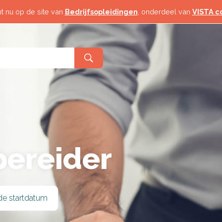
 Toerisme
Horeca & Toerisme
t nu op de site van
Bedrijfsopleidingen
, onderdeel van
VISTA c
Logistiek
& Industrie
Techniek & Industrie
d
Veiligheid
elzijn
Zorg & Welzijn
ereider
de startdatum