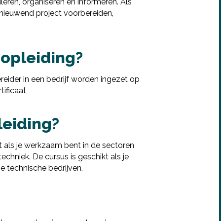
eren, organiseren en informeren. Als
ernieuwend project voorbereiden,
 opleiding?
reider in een bedrijf worden ingezet op
ificaat
leiding?
t als je werkzaam bent in de sectoren
echniek. De cursus is geschikt als je
se technische bedrijven.
Deel via Facebook
Deel via Twitter