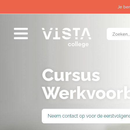
Contact
Horeca &
Je ben
Wat past bij mij?
Logistiek
Nieuws
Techniek 
Voor alumni
Veilighei
Zorg & W
Cursus
Werkvoorb
SLUITEN
Neem contact op voor de eerstvolgen