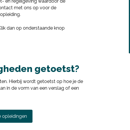
t- en regelgeving waardoor de
 contact met ons op voor de
opleiding.
Deel via LinkedIn
 Klik dan op onderstaande knop
gheden getoetst?
en. Hierbij wordt getoetst op hoe je de
 kan in de vorm van een verslag of een
e opleidingen