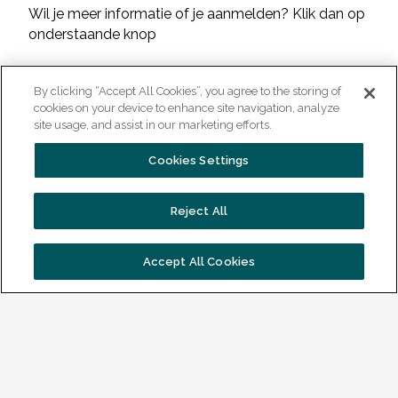
Wil je meer informatie of je aanmelden? Klik dan op
onderstaande knop
Neem contact met ons op
By clicking “Accept All Cookies”, you agree to the storing of
cookies on your device to enhance site navigation, analyze
site usage, and assist in our marketing efforts.
Cookies Settings
Bekijk al onze Techniek & Industrie
opleidingen
Reject All
Accept All Cookies
Studiebelasting
19 opleidingsmomenten van elk 4 uur
Soort diploma