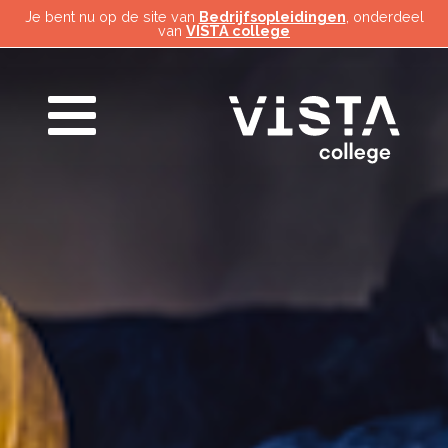
Je bent nu op de site van
Bedrijfsopleidingen
, onderdeel
van
VISTA college